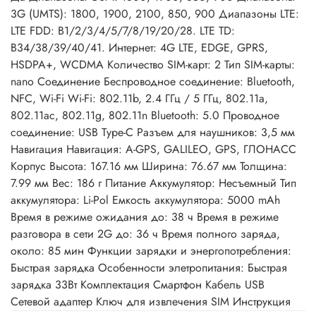
3G (UMTS): 1800, 1900, 2100, 850, 900 Диапазоны LTE:
LTE FDD: B1/2/3/4/5/7/8/19/20/28. LTE TD:
B34/38/39/40/41. Интернет: 4G LTE, EDGE, GPRS,
HSDPA+, WCDMA Количество SIM-карт: 2 Тип SIM-карты:
nano Соединение Беспроводное соединение: Bluetooth,
NFC, Wi-Fi Wi-Fi: 802.11b, 2.4 ГГц / 5 ГГц, 802.11a,
802.11ac, 802.11g, 802.11n Bluetooth: 5.0 Проводное
соединение: USB Type-C Разъем для наушников: 3,5 мм
Навигация Навигация: A-GPS, GALILEO, GPS, ГЛОНАСС
Корпус Высота: 167.16 мм Ширина: 76.67 мм Толщина:
7.99 мм Вес: 186 г Питание Аккумулятор: Несъемный Тип
аккумулятора: Li-Pol Емкость аккумулятора: 5000 mAh
Время в режиме ожидания до: 38 ч Время в режиме
разговора в сети 2G до: 36 ч Время полного заряда,
около: 85 мин Функции зарядки и энергопотребления:
Быстрая зарядка Особенности элетропитания: Быстрая
зарядка 33Вт Комплектация Смартфон Кабель USB
Сетевой адаптер Ключ для извлечения SIM Инструкция