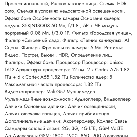
Профессиональный, Распознавание лица, Съемка HDR-
фото, Съемка в условиях недостаточной освещенности,
Эффект боке Особенности камеры Основаня камера:
модуль S5KJN1SQ03 50 Мп, f/1.8 , 5P + ЧБ модуль
портретный 0.08 Мп, f/3.0 1P. Фильтр «Городская улица»,
Фильтр «Секретный сад», Фильтр «Летние каникулы». AI
Сцена, Фильтры Фронтальная камера: 5 Мп. Режимы:
Видео, Портрет, Бьюти , HDR, Определение лиц,
Фильтры, Эффект боке. Процессор Процессор: Unisoc
T612 Архитектура процессора: 12 нм. 2 x Cortex A75 1.82
ГГц + 6 x Cortex A55 1.82 ГГц Количество ядер: 8
Максимальная частота процессора: 1.82 ГГц
Видеоконтроллер: Mali-G57 Мультимедиа
Мультимедийные возможности: Аудиоплеер, Видеоплеер
Датчики Основные датчики: Датчик освещённости,
Датчик отпечатка пальцев, Датчик приближения
Дополнительные датчики: Акселерометр, Компас Связь
Стандарты сотовой связи: 2G, 3G, 4G LTE, GSM VoLTE:
Да Диапазоны GSM: 1800, 1900, 850, 900 Диапазоны