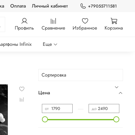
ка
Оплата
Личный кабинет
+79055711581
Профиль
Сравнение
Избранное
Корзина
артфоны Infinix
Еще
Цена
—
от
до