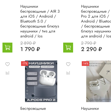
Наушники
Наушники
беспроводные / AIR 3
беспроводные / 
для iOS / Android /
Pro 2 для iOS /
Bluetooth 5.0 /
Android / Blueto
беспроводные блютуз
/ беспроводные
наушники / tws для
блютуз наушники
android / Ios
для android / Ios
2 890 ₽
2 790 ₽
1 790 ₽
2 290 ₽
-17%
-14%
Беспроводные
Наушники