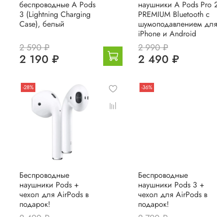
беспроводные A Pods
наушники A Pods Pro 
3 (Lightning Charging
PREMIUM Bluetooth c
Case), белый
шумоподавлением дл
iPhone и Android
2 590 ₽
2 990 ₽
2 190 ₽
2 490 ₽
-28%
-36%
Беспроводные
Беспроводные
наушники Pods +
наушники Pods 3 +
чехол для AirPods в
чехол для AirPods в
подарок!
подарок!