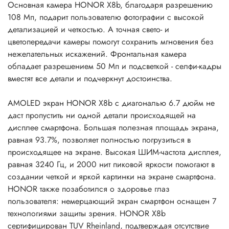
Основная камера HONOR X8b, благодаря разрешению
108 Мп, подарит пользователю фотографии с высокой
детализацией и четкостью. А точная свето- и
цветопередачи камеры помогут сохранить мгновения без
нежелательных искажений. Фронтальная камера
обладает разрешением 50 Мп и подсветкой - селфи-кадры
вместят все детали и подчеркнут достоинства.
AMOLED экран HONOR X8b с диагональю 6.7 дюйм не
даст пропустить ни одной детали происходящей на
дисплее смартфона. Большая полезная площадь экрана,
равная 93.7%, позволяет полностью погрузиться в
происходящее на экране. Высокая ШИМ-частота дисплея,
равная 3240 Гц, и 2000 нит пиковой яркости помогают в
создании четкой и яркой картинки на экране смартфона.
HONOR также позаботился о здоровье глаз
пользователя: немерцающий экран смартфон оснащен 7
технологиями защиты зрения. HONOR X8b
сертифицирован TUV Rheinland, подтверждая отсутствие