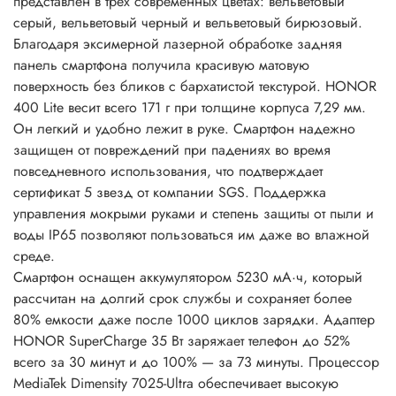
представлен в трех современных цветах: вельветовый
серый, вельветовый черный и вельветовый бирюзовый.
Благодаря эксимерной лазерной обработке задняя
панель смартфона получила красивую матовую
поверхность без бликов с бархатистой текстурой. HONOR
400 Lite весит всего 171 г при толщине корпуса 7,29 мм.
Он легкий и удобно лежит в руке. Смартфон надежно
защищен от повреждений при падениях во время
повседневного использования, что подтверждает
сертификат 5 звезд от компании SGS. Поддержка
управления мокрыми руками и степень защиты от пыли и
воды IP65 позволяют пользоваться им даже во влажной
среде.
Смартфон оснащен аккумулятором 5230 мА·ч, который
рассчитан на долгий срок службы и сохраняет более
80% емкости даже после 1000 циклов зарядки. Адаптер
HONOR SuperCharge 35 Вт заряжает телефон до 52%
всего за 30 минут и до 100% — за 73 минуты. Процессор
MediaTek Dimensity 7025-Ultra обеспечивает высокую