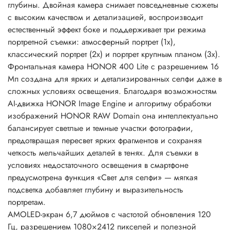
глубины. Двойная камера снимает повседневные сюжеты
с высоким качеством и детализацией, воспроизводит
естественный эффект боке и поддерживает три режима
портретной съемки: атмосферный портрет (1x),
классический портрет (2x) и портрет крупным планом (3x).
Фронтальная камера HONOR 400 Lite с разрешением 16
Мп создана для ярких и детализированных селфи даже в
сложных условиях освещения. Благодаря возможностям
AI-движка HONOR Image Engine и алгоритму обработки
изображений HONOR RAW Domain она интеллектуально
балансирует светлые и темные участки фотографии,
предотвращая пересвет ярких фрагментов и сохраняя
четкость мельчайших деталей в тенях. Для съемки в
условиях недостаточного освещения в смартфоне
предусмотрена функция «Свет для селфи» — мягкая
подсветка добавляет глубину и выразительность
портретам.
AMOLED-экран 6,7 дюймов с частотой обновления 120
Гц, разрешением 1080×2412 пикселей и полезной