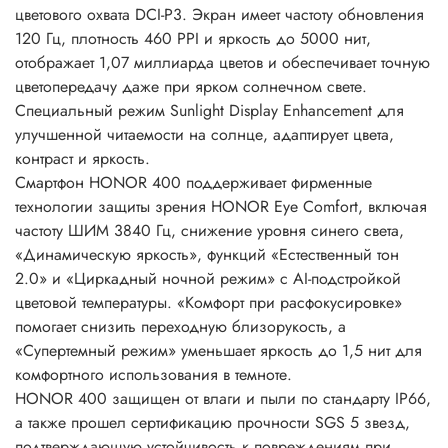
цветового охвата DCI-P3. Экран имеет частоту обновления
120 Гц, плотность 460 PPI и яркость до 5000 нит,
отображает 1,07 миллиарда цветов и обеспечивает точную
цветопередачу даже при ярком солнечном свете.
Специальный режим Sunlight Display Enhancement для
улучшенной читаемости на солнце, адаптирует цвета,
контраст и яркость.
Смартфон HONOR 400 поддерживает фирменные
технологии защиты зрения HONOR Eye Comfort, включая
частоту ШИМ 3840 Гц, снижение уровня синего света,
«Динамическую яркость», функций «Естественный тон
2.0» и «Циркадный ночной режим» с AI-подстройкой
цветовой температуры. «Комфорт при расфокусировке»
помогает снизить переходную близорукость, а
«Супертемный режим» уменьшает яркость до 1,5 нит для
комфортного использования в темноте.
HONOR 400 защищен от влаги и пыли по стандарту IP66,
а также прошел сертификацию прочности SGS 5 звезд,
подтверждающую устойчивость к повреждениям при