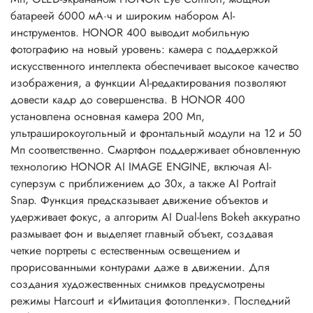
батареей 6000 мА·ч и широким набором AI-
инструментов. HONOR 400 выводит мобильную
фотографию на новый уровень: камера с поддержкой
искусственного интеллекта обеспечивает высокое качество
изображения, а функции AI-редактирования позволяют
довести кадр до совершенства. В HONOR 400
установлена основная камера 200 Мп,
ультраширокоугольный и фронтальный модули на 12 и 50
Мп соответственно. Смартфон поддерживает обновленную
технологию HONOR AI IMAGE ENGINE, включая AI-
суперзум с приближением до 30x, а также AI Portrait
Snap. Функция предсказывает движение объектов и
удерживает фокус, а алгоритм AI Dual-lens Bokeh аккуратно
размывает фон и выделяет главный объект, создавая
четкие портреты с естественным освещением и
прорисованными контурами даже в движении. Для
создания художественных снимков предусмотрены
режимы Harcourt и «Имитация фотопленки». Последний