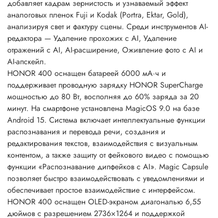
добавляет кадрам зернистость и узнаваемый эффект
аналоговых пленок Fuji и Kodak (Portra, Ektar, Gold),
анализируя свет и фактуру сцены. Среди инструментов AI-
редактора — Удаление прохожих с AI, Удаление
отражений с AI, AI-расширение, Оживление фото с AI и
AI-апскейл.
HONOR 400 оснащен батареей 6000 мА·ч и
поддерживает проводную зарядку HONOR SuperCharge
мощностью до 80 Вт, восполняя до 60% заряда за 20
минут. На смартфоне установлена MagicOS 9.0 на базе
Android 15. Система включает интеллектуальные функции
распознавания и перевода речи, создания и
редактирования текстов, взаимодействия с визуальным
контентом, а также защиту от фейкового видео с помощью
функции «Распознавание дипфейков с AI». Magic Capsule
позволяет быстро взаимодействовать с уведомлениями и
обеспечивает простое взаимодействие с интерфейсом.
HONOR 400 оснащен OLED-экраном диагональю 6,55
дюймов с разрешением 2736×1264 и поддержкой