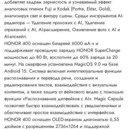
добавляет кадрам зернистость и узнаваемый эффект
аналоговых пленок Fuji и Kodak (Portra, Ektar, Gold),
анализируя свет и фактуру сцены. Среди инструментов AI-
редактора — Удаление прохожих с AI, Удаление
отражений с AI, AI-расширение, Оживление фото с AI и
AI-апскейл.
HONOR 400 оснащен батареей 6000 мА·ч и
поддерживает проводную зарядку HONOR SuperCharge
мощностью до 80 Вт, восполняя до 60% заряда за 20
минут. На смартфоне установлена MagicOS 9.0 на базе
Android 15. Система включает интеллектуальные функции
распознавания и перевода речи, создания и
редактирования текстов, взаимодействия с визуальным
контентом, а также защиту от фейкового видео с помощью
функции «Распознавание дипфейков с AI». Magic Capsule
позволяет быстро взаимодействовать с уведомлениями и
обеспечивает простое взаимодействие с интерфейсом.
HONOR 400 оснащен OLED-экраном диагональю 6,55
дюймов с разрешением 2736×1264 и поддержкой