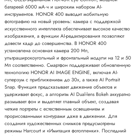
батареей 6000 мА·ч и широким набором AI-
инструментов. HONOR 400 выводит мобильную
фотографию на новый уровень: камера с поддержкой
искусственного интеллекта обеспечивает высокое качество
изображения, а функции AI-редактирования позволяют
довести кадр до совершенства. В HONOR 400
установлена основная камера 200 Мп,
ультраширокоугольный и фронтальный модули на 12 и 50
Мп соответственно. Смартфон поддерживает обновленную
технологию HONOR AI IMAGE ENGINE, включая AI-
суперзум с приближением до 30x, а также AI Portrait
Snap. Функция предсказывает движение объектов и
удерживает фокус, а алгоритм AI Dual-lens Bokeh аккуратно
размывает фон и выделяет главный объект, создавая
четкие портреты с естественным освещением и
прорисованными контурами даже в движении. Для
создания художественных снимков предусмотрены
режимы Harcourt и «Имитация фотопленки». Последний