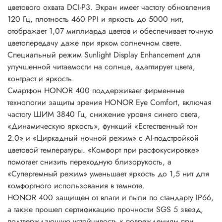
цветового охвата DCI-P3. Экран имеет частоту обновления
120 Гц, плотность 460 PPI и яркость до 5000 нит,
отображает 1,07 миллиарда цветов и обеспечивает точную
цветопередачу даже при ярком солнечном свете.
Специальный режим Sunlight Display Enhancement для
улучшенной читаемости на солнце, адаптирует цвета,
контраст и яркость.
Смартфон HONOR 400 поддерживает фирменные
технологии защиты зрения HONOR Eye Comfort, включая
частоту ШИМ 3840 Гц, снижение уровня синего света,
«Динамическую яркость», функций «Естественный тон
2.0» и «Циркадный ночной режим» с AI-подстройкой
цветовой температуры. «Комфорт при расфокусировке»
помогает снизить переходную близорукость, а
«Супертемный режим» уменьшает яркость до 1,5 нит для
комфортного использования в темноте.
HONOR 400 защищен от влаги и пыли по стандарту IP66,
а также прошел сертификацию прочности SGS 5 звезд,
подтверждающую устойчивость к повреждениям при