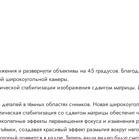
ения и развернули объективы на 45 градусов. Благода
цей широкоугольной камеры.
тической стабилизации изображения сдвигом матрицы. 
деталей в тёмных областях снимков. Новая широкоугол
птическая стабилизация со сдвигом матрицы обеспечит 
иколепные эффекты перемещения фокуса и изменения ре
съёмки, создавая красивый эффект размытия вокруг нег
который появился в кадре. Теперь ваши видео будут смо