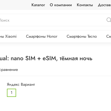
Каталог
О компании
Контакты
Достав
ны Xiaomi
Смартфоны Honor
Смартфоны Tecno
См
al: nano SIM + eSIM, тёмная ночь
 сравнение
Яндекс Вариант
1