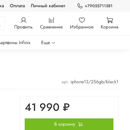
ка
Оплата
Личный кабинет
+79055711581
Профиль
Сравнение
Избранное
Корзина
артфоны Infinix
Еще
арт.
iphone13/256gb/black1
41 990 ₽
В корзину